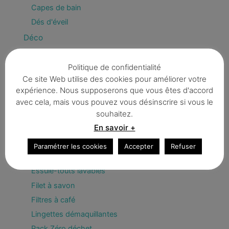
Capes de bain
Dés d'éveil
Déco
Fanions & guirlandes
Politique de confidentialité
Enfant
Ce site Web utilise des cookies pour améliorer votre
Divers
expérience. Nous supposerons que vous êtes d'accord
Trousses
avec cela, mais vous pouvez vous désinscrire si vous le
Zéro déchet / BIO
souhaitez.
En savoir +
Bee Wrap
Couvercles écologiques
Paramétrer les cookies
Accepter
Refuser
Eponges
Essuie-touts lavables
Filet à savon
Filtres à café
Lingettes démaquillantes
Pack Zéro déchet