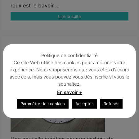
roux est le bavoir …
Lire la suite
Le bavoir panda blanc et noir
Politique de confidentialité
Ce site Web utilise des cookies pour améliorer votre
15 SEPTEMBRE 2020
expérience. Nous supposerons que vous êtes d'accord
avec cela, mais vous pouvez vous désinscrire si vous le
souhaitez.
En savoir +
Paramétrer les cookies
Accepter
Refuser