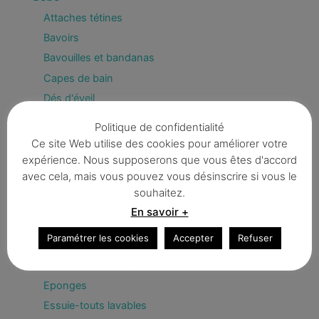
Attaches tétines
Bavoirs
Bavouilles et bandanas
Capes de bain
Dés d'éveil
Déco
Politique de confidentialité
Fanions & guirlandes
Ce site Web utilise des cookies pour améliorer votre
expérience. Nous supposerons que vous êtes d'accord
Enfant
avec cela, mais vous pouvez vous désinscrire si vous le
Divers
souhaitez.
Trousses
En savoir +
Zéro déchet / BIO
Paramétrer les cookies
Accepter
Refuser
Bee Wrap
Couvercles écologiques
Eponges
Essuie-touts lavables