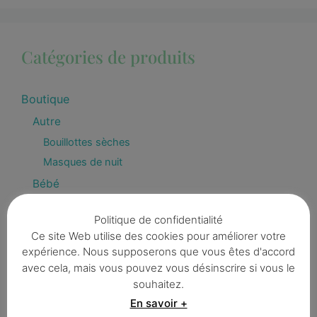
Catégories de produits
Boutique
Autre
Bouillottes sèches
Masques de nuit
Bébé
Attaches tétines
Politique de confidentialité
Bavoirs
Ce site Web utilise des cookies pour améliorer votre
Bavouilles et bandanas
expérience. Nous supposerons que vous êtes d'accord
Capes de bain
avec cela, mais vous pouvez vous désinscrire si vous le
souhaitez.
Dés d'éveil
En savoir +
Déco