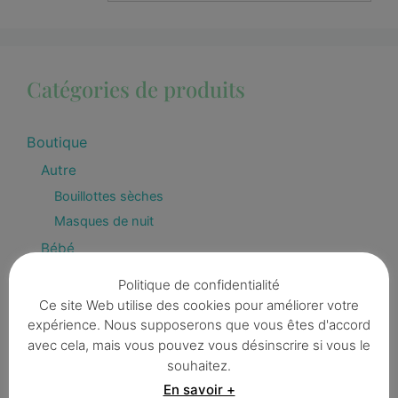
Catégories de produits
Boutique
Autre
Bouillottes sèches
Masques de nuit
Bébé
Attaches tétines
Politique de confidentialité
Bavoirs
Ce site Web utilise des cookies pour améliorer votre
Bavouilles et bandanas
expérience. Nous supposerons que vous êtes d'accord
avec cela, mais vous pouvez vous désinscrire si vous le
Capes de bain
souhaitez.
Dés d'éveil
En savoir +