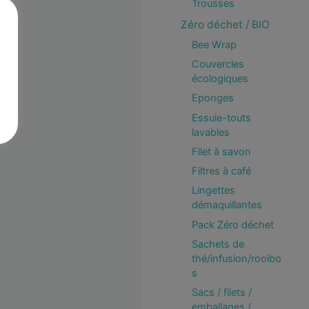
Trousses
Zéro déchet / BIO
Bee Wrap
Couvercles
écologiques
Eponges
Essuie-touts
lavables
Filet à savon
Filtres à café
Lingettes
démaquillantes
Pack Zéro déchet
Sachets de
thé/infusion/rooibo
s
Sacs / filets /
emballages /