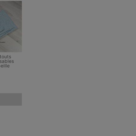
touts
isables
eille
e