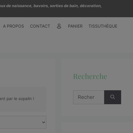
ux de naissance, bavoirs, sorties de bain, décoration,
A PROPOS
CONTACT
PANIER
TISSUTHÈQUE
Recherche
t par le sopalin !