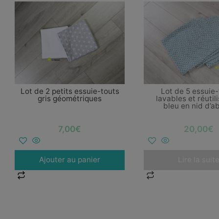
Lot de 2 petits essuie-touts
Lot de 5 essuie-
gris géométriques
lavables et réutil
bleu en nid d’ab
7,00
€
20,00
€
Ajouter au panier
Lire la suit