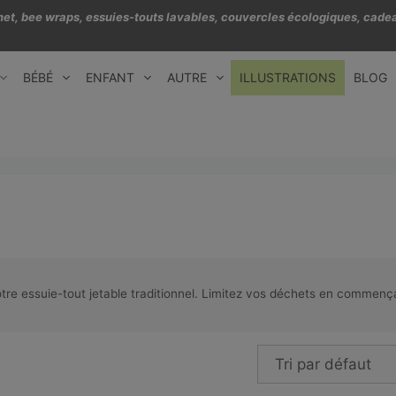
échet, bee wraps, essuies-touts lavables, couvercles écologiques, cadea
BÉBÉ
ENFANT
AUTRE
ILLUSTRATIONS
BLOG
tre essuie-tout jetable traditionnel. Limitez vos déchets en commençan