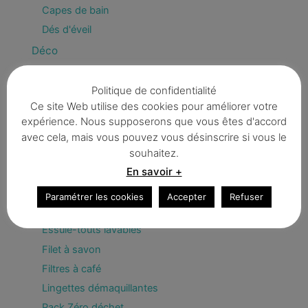
Capes de bain
Dés d'éveil
Déco
Fanions & guirlandes
Politique de confidentialité
Enfant
Ce site Web utilise des cookies pour améliorer votre
Divers
expérience. Nous supposerons que vous êtes d'accord
Trousses
avec cela, mais vous pouvez vous désinscrire si vous le
Zéro déchet / BIO
souhaitez.
En savoir +
Bee Wrap
Couvercles écologiques
Paramétrer les cookies
Accepter
Refuser
Eponges
Essuie-touts lavables
Filet à savon
Filtres à café
Lingettes démaquillantes
Pack Zéro déchet