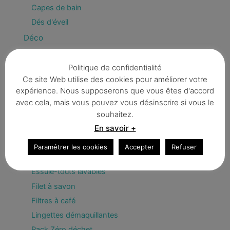
Capes de bain
Dés d'éveil
Déco
Fanions & guirlandes
Politique de confidentialité
Enfant
Ce site Web utilise des cookies pour améliorer votre
Divers
expérience. Nous supposerons que vous êtes d'accord
Trousses
avec cela, mais vous pouvez vous désinscrire si vous le
Zéro déchet / BIO
souhaitez.
En savoir +
Bee Wrap
Couvercles écologiques
Paramétrer les cookies
Accepter
Refuser
Eponges
Essuie-touts lavables
Filet à savon
Filtres à café
Lingettes démaquillantes
Pack Zéro déchet