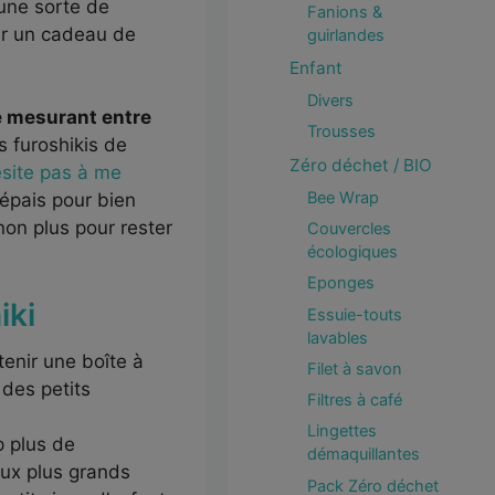
une sorte de
Fanions &
er un cadeau de
guirlandes
Enfant
Divers
é mesurant entre
Trousses
s furoshikis de
Zéro déchet / BIO
ésite pas à me
Bee Wrap
z épais pour bien
on plus pour rester
Couvercles
écologiques
Eponges
iki
Essuie-touts
lavables
tenir une boîte à
Filet à savon
 des petits
Filtres à café
Lingettes
p plus de
démaquillantes
aux plus grands
Pack Zéro déchet