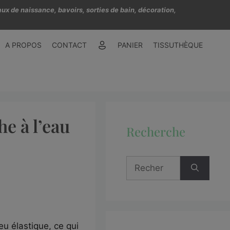
ux de naissance, bavoirs, sorties de bain, décoration,
A PROPOS
CONTACT
PANIER
TISSUTHÈQUE
e à l’eau
Recherche
u élastique, ce qui