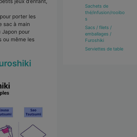
etits jeux d’enfant,
Sachets de
thé/infusion/rooibo
 pour porter les
s
de sac à main
Sacs / filets /
au Japon pour
emballages /
ps ou même les
Furoshiki
Serviettes de table
uroshiki