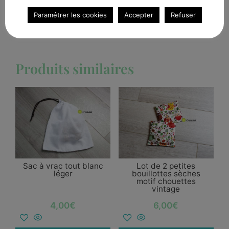
Ajouter au panier
Paramétrer les cookies
Accepter
Refuser
Produits similaires
Sac à vrac tout blanc
Lot de 2 petites
léger
bouillottes sèches
motif chouettes
vintage
4,00
€
6,00
€