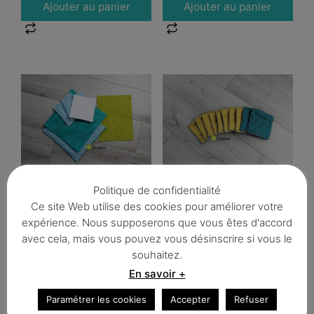
Ajouter au panier
Ajouter au panier
PACK découverte du
Lot de 10 lingettes
Politique de confidentialité
zéro déchet
démaquillantes jaune
moutarde et bleu
Ce site Web utilise des cookies pour améliorer votre
canard
expérience. Nous supposerons que vous êtes d'accord
12,00
€
15,00
€
avec cela, mais vous pouvez vous désinscrire si vous le
souhaitez.
En savoir +
Ajouter au panier
Ajouter au panier
Paramétrer les cookies
Accepter
Refuser