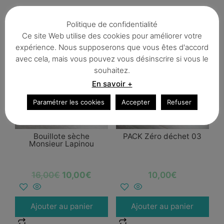
Politique de confidentialité
Ce site Web utilise des cookies pour améliorer votre
Produits similaires
expérience. Nous supposerons que vous êtes d'accord
avec cela, mais vous pouvez vous désinscrire si vous le
Promo !
souhaitez.
En savoir +
Paramétrer les cookies
Accepter
Refuser
Bouillote sèche
PACK Zéro déchet 03
Monsieur Lapinou
16,00
€
10,00
€
10,00
€
Ajouter au panier
Ajouter au panier