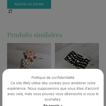
Ajouter au panier
Produits similaires
Politique de confidentialité
Lot de 2 petites
Trousse noire et verte
Ce site Web utilise des cookies pour améliorer votre
bouillottes sèches
coeur
motif chouettes
expérience. Nous supposerons que vous êtes d'accord
vintage
avec cela, mais vous pouvez vous désinscrire si vous le
6,00
€
6,00
€
souhaitez.
En savoir +