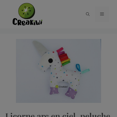
Licorne arc en ciel, peluche