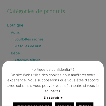
Catégories de produits
Boutique
Autre
Bouillottes sèches
Masques de nuit
Bébé
Attaches tétines
Bavoirs
Politique de confidentialité
Bavouilles et bandanas
Ce site Web utilise des cookies pour améliorer votre
expérience. Nous supposerons que vous êtes d'accord
Capes de bain
avec cela, mais vous pouvez vous désinscrire si vous le
Dés d'éveil
souhaitez.
Déco
En savoir +
Fanions & guirlandes