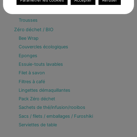
Paramétrer les cookies
Accepter
Refuser
Enfant
Divers
Trousses
Zéro déchet / BIO
Bee Wrap
Couvercles écologiques
Eponges
Essuie-touts lavables
Filet à savon
Filtres à café
Lingettes démaquillantes
Pack Zéro déchet
Sachets de thé/infusion/rooibos
Sacs / filets / emballages / Furoshiki
Serviettes de table