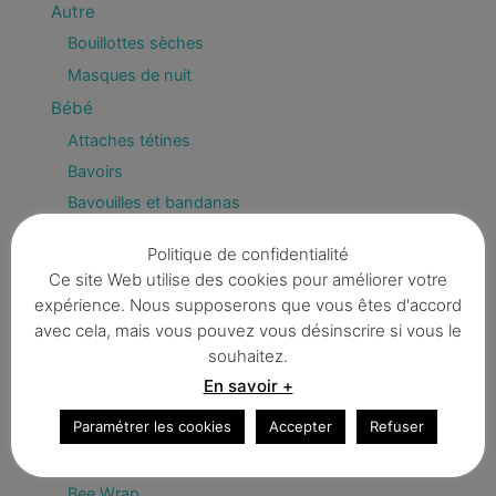
Autre
Bouillottes sèches
Masques de nuit
Bébé
Attaches tétines
Bavoirs
Bavouilles et bandanas
Capes de bain
Politique de confidentialité
Dés d'éveil
Ce site Web utilise des cookies pour améliorer votre
Déco
expérience. Nous supposerons que vous êtes d'accord
avec cela, mais vous pouvez vous désinscrire si vous le
Fanions & guirlandes
souhaitez.
Enfant
En savoir +
Divers
Paramétrer les cookies
Accepter
Refuser
Trousses
Zéro déchet / BIO
Bee Wrap