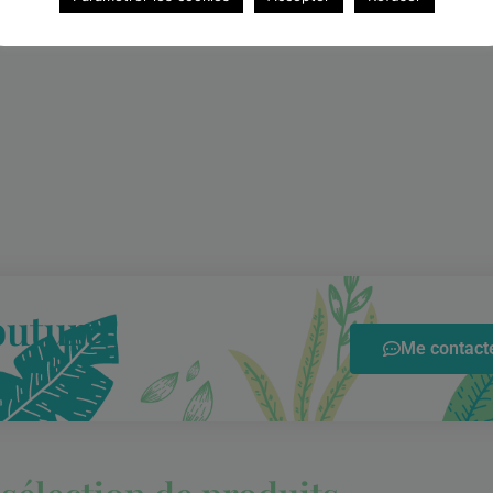
outure
Me contacte