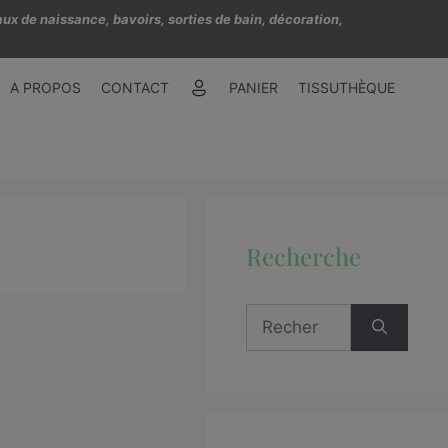
ux de naissance, bavoirs, sorties de bain, décoration,
A PROPOS
CONTACT
PANIER
TISSUTHÈQUE
Recherche