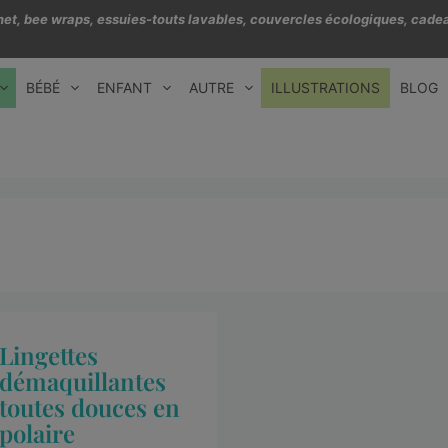
échet, bee wraps, essuies-touts lavables, couvercles écologiques, cadea
BÉBÉ
ENFANT
AUTRE
ILLUSTRATIONS
BLOG
Lingettes
démaquillantes
toutes douces en
polaire