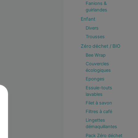
Fanions &
guirlandes
Enfant
Divers
Trousses
Zéro déchet / BIO
Bee Wrap
Couvercles
écologiques
Eponges
Essuie-touts
lavables
Filet à savon
Filtres à café
Lingettes
démaquillantes
Pack Zéro déchet