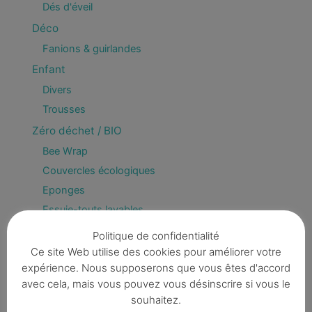
Dés d'éveil
Déco
Fanions & guirlandes
Enfant
Divers
Trousses
Zéro déchet / BIO
Bee Wrap
Couvercles écologiques
Eponges
Essuie-touts lavables
Filet à savon
Politique de confidentialité
Filtres à café
Ce site Web utilise des cookies pour améliorer votre
expérience. Nous supposerons que vous êtes d'accord
Lingettes démaquillantes
avec cela, mais vous pouvez vous désinscrire si vous le
Pack Zéro déchet
souhaitez.
Sachets de thé/infusion/rooibos