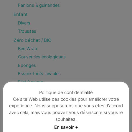
Fanions & guirlandes
Enfant
Divers
Trousses
Zéro déchet / BIO
Bee Wrap
Couvercles écologiques
Eponges
Essuie-touts lavables
Filet à savon
Filtres à café
Politique de confidentialité
Lingettes démaquillantes
Ce site Web utilise des cookies pour améliorer votre
expérience. Nous supposerons que vous êtes d'accord
Pack Zéro déchet
avec cela, mais vous pouvez vous désinscrire si vous le
Sachets de thé/infusion/rooibos
souhaitez.
Sacs / filets / emballages / Furoshiki
En savoir +
Serviettes de table