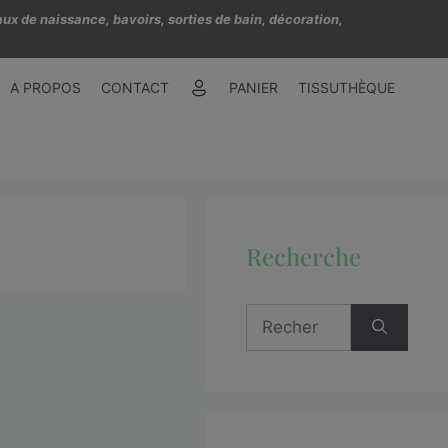
ux de naissance, bavoirs, sorties de bain, décoration,
A PROPOS
CONTACT
PANIER
TISSUTHÈQUE
Recherche