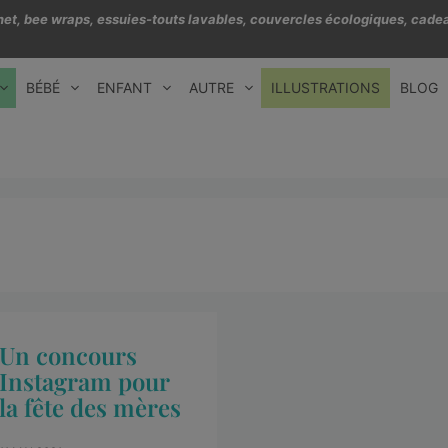
échet, bee wraps, essuies-touts lavables, couvercles écologiques, cadea
BÉBÉ
ENFANT
AUTRE
ILLUSTRATIONS
BLOG
Un concours
Instagram pour
la fête des mères