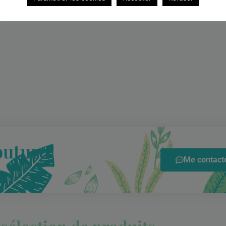
outure
Me contacte