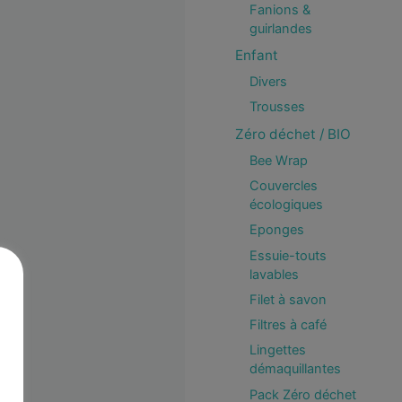
Fanions &
guirlandes
Enfant
Divers
Trousses
Zéro déchet / BIO
Bee Wrap
Couvercles
écologiques
Eponges
Essuie-touts
lavables
Filet à savon
Filtres à café
Lingettes
démaquillantes
Pack Zéro déchet