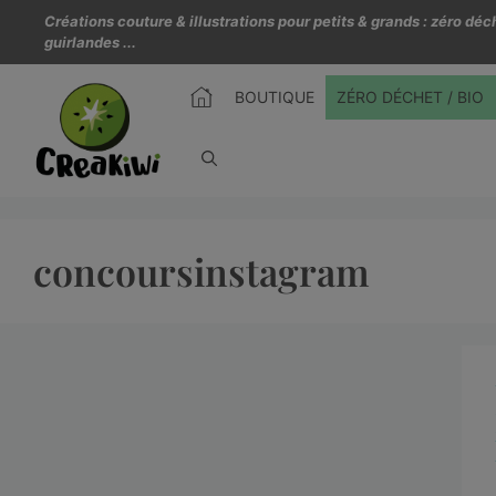
Créations couture & illustrations pour petits & grands : zéro d
guirlandes ...
BOUTIQUE
ZÉRO DÉCHET / BIO
concoursinstagram