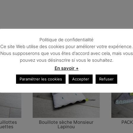
Politique de confidentialité
Ce site Web utilise des cookies pour améliorer votre expérience.
Nous supposerons que vous êtes d'accord avec cela, mais vous
pouvez vous désinscrire si vous le souhaitez.
En savoir +
Promo !
Paramétrer les cookies
Accepter
Refuser
uillottes
Bouillote sèche Monsieur
PACK
uettes
Lapinou