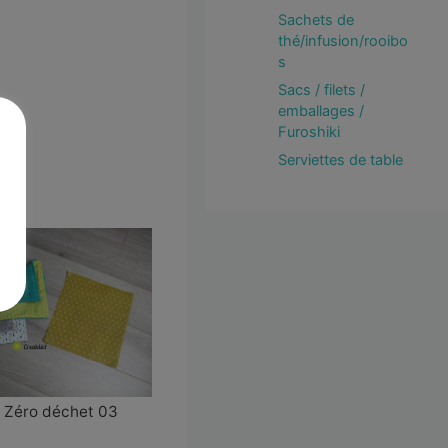
Sachets de
thé/infusion/rooibo
s
Sacs / filets /
emballages /
Furoshiki
Serviettes de table
 Zéro déchet 03