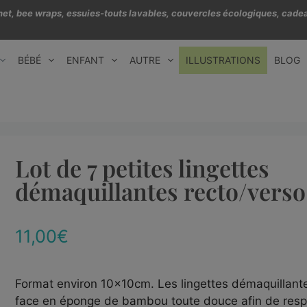
échet, bee wraps, essuies-touts lavables, couvercles écologiques, cadea
BÉBÉ
ENFANT
AUTRE
ILLUSTRATIONS
BLOG
Lot de 7 petites lingettes
démaquillantes recto/vers
11,00
€
Format environ 10x10cm. Les lingettes démaquillan
face en éponge de bambou toute douce afin de respe