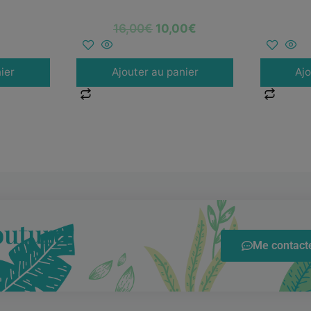
16,00
€
10,00
€
ier
Ajouter au panier
Ajo
outure
Me contacte