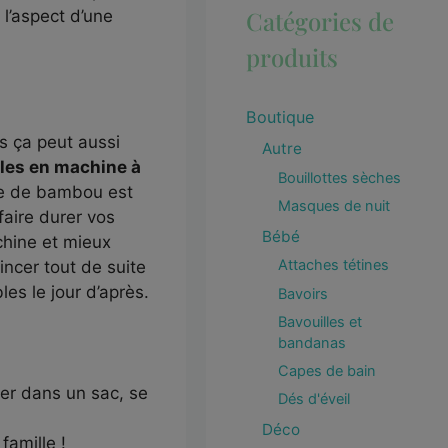
Catégories de
l’aspect d’une
produits
Boutique
is ça peut aussi
Autre
les en machine à
Bouillottes sèches
bre de bambou est
Masques de nuit
faire durer vos
Bébé
chine et mieux
Attaches tétines
incer tout de suite
les le jour d’après.
Bavoirs
Bavouilles et
bandanas
Capes de bain
ter dans un sac, se
Dés d'éveil
Déco
amille !