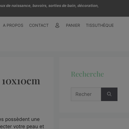
ux de naissance, bavoirs, sorties de bain, décoration,
A PROPOS
CONTACT
PANIER
TISSUTHÈQUE
Recherche
o 10x10cm
tes possèdent une
cter votre peau et