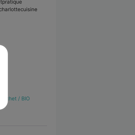
tpratique
charlottecuisine
déchet / BIO