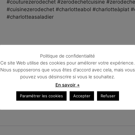
#couturezerodechet #zerodechetcuisine #zerodeche
#cuisinezerodechet #charlotteabol #charlotteàplat #
#charlotteasaladier
La livraison est offerte pour la France
Politique de confidentialité
1 en stock
Ce site Web utilise des cookies pour améliorer votre expérience.
Nous supposerons que vous êtes d'accord avec cela, mais vous
pouvez vous désinscrire si vous le souhaitez.
Ajouter au panier
En savoir +
Paramétrer les cookies
Accepter
Refuser
Catégories :
Boutique
,
Couvercles écologiques
,
Zéro 