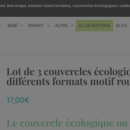
échet, bee wraps, essuies-touts lavables, couvercles écologiques, cadea
BÉBÉ
ENFANT
AUTRE
ILLUSTRATIONS
BLOG
Lot de 3 couvercles écologi
différents formats motif rou
17,00
€
Le couvercle écologique ou 