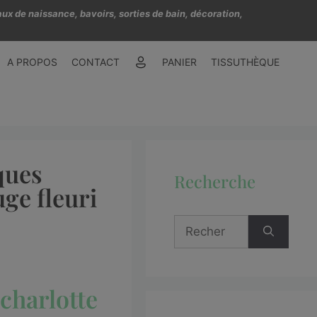
ux de naissance, bavoirs, sorties de bain, décoration,
A PROPOS
CONTACT
PANIER
TISSUTHÈQUE
ques
Recherche
ge fleuri
charlotte