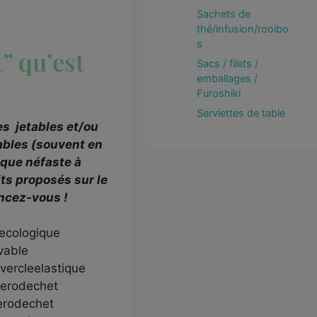
Sachets de
thé/infusion/rooibo
s
” qu’est
Sacs / filets /
emballages /
Furoshiki
Serviettes de table
s jetables et/ou
sables (souvent en
ique néfaste à
its proposés sur le
ancez-vous !
ecologique
vable
vercleelastique
zerodechet
erodechet