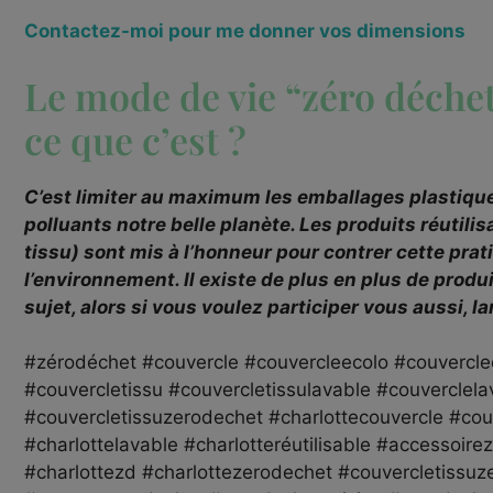
Contactez-moi pour me donner vos dimensions
Le mode de vie “zéro déchet
ce que c’est ?
C’est limiter au maximum les emballages plastique
polluants notre belle planète. Les produits réutili
tissu) sont mis à l’honneur pour contrer cette prat
l’environnement. Il existe de plus en plus de produ
sujet, alors si vous voulez participer vous aussi, l
#zérodéchet #couvercle #couvercleecolo #couvercle
#couvercletissu #couvercletissulavable #couverclela
#couvercletissuzerodechet #charlottecouvercle #cou
#charlottelavable #charlotteréutilisable #accessoire
#charlottezd #charlottezerodechet #couvercletissuz