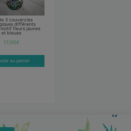
de 3 couvercles
giques différents
motif fleurs jaunes
et bleues
17,00
€
uter au panier