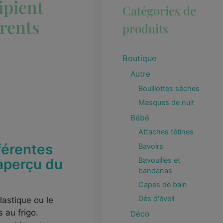
ipient
Catégories de
érents
produits
Boutique
Autre
Bouillottes sèches
Masques de nuit
Bébé
Attaches tétines
férentes
Bavoirs
Bavouilles et
aperçu du
bandanas
Capes de bain
Dés d'éveil
lastique ou le
 au frigo.
Déco