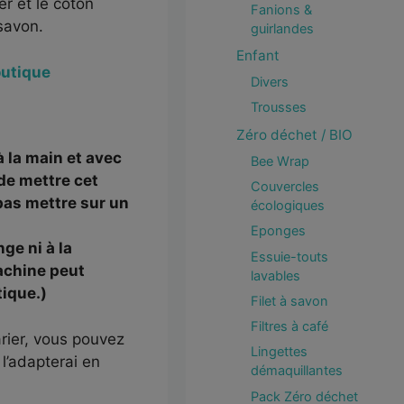
r et le coton
Fanions &
savon.
guirlandes
Enfant
outique
Divers
Trousses
Zéro déchet / BIO
 à la main et avec
Bee Wrap
 de mettre cet
Couvercles
pas mettre sur un
écologiques
Eponges
ge ni à la
Essuie-touts
achine peut
lavables
tique.)
Filet à savon
Filtres à café
rier, vous pouvez
Lingettes
l’adapterai en
démaquillantes
Pack Zéro déchet