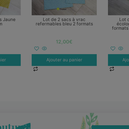
s Jaune
Lot de 2 sacs à vrac
Lot 
m
refermables bleu 2 formats
écolo
formats 
12,00
€
ier
Ajouter au panier
Ajo
outure