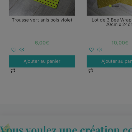
Trousse vert anis pois violet
Lot de 3 Bee Wrap
20cm x 24c
6,00
€
10,00
€
Ajouter au panier
Ajouter au pan
Vous voulez une création c