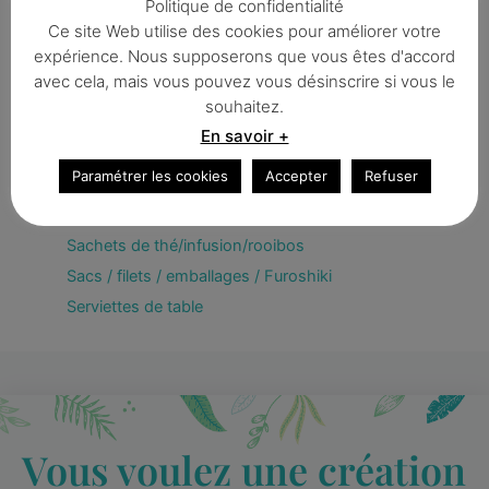
Politique de confidentialité
Couvercles écologiques
Ce site Web utilise des cookies pour améliorer votre
expérience. Nous supposerons que vous êtes d'accord
Eponges
avec cela, mais vous pouvez vous désinscrire si vous le
Essuie-touts lavables
souhaitez.
Filet à savon
En savoir +
Filtres à café
Paramétrer les cookies
Accepter
Refuser
Lingettes démaquillantes
Pack Zéro déchet
Sachets de thé/infusion/rooibos
Sacs / filets / emballages / Furoshiki
Serviettes de table
Vous voulez une création