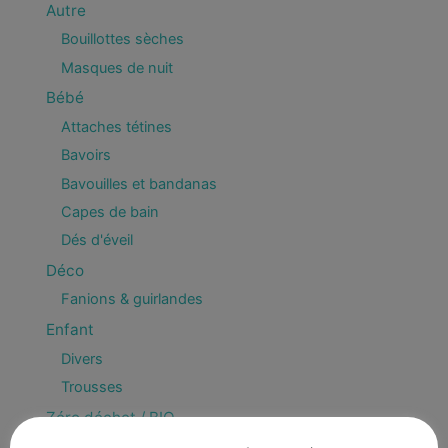
Autre
Bouillottes sèches
Masques de nuit
Bébé
Attaches tétines
Bavoirs
Bavouilles et bandanas
Capes de bain
Dés d'éveil
Déco
Fanions & guirlandes
Enfant
Divers
Trousses
Zéro déchet / BIO
Bee Wrap