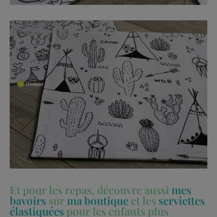
Et pour les repas, découvre aussi
mes
bavoirs
sur
ma boutique
et les
serviettes
élastiquées
pour les enfants plus