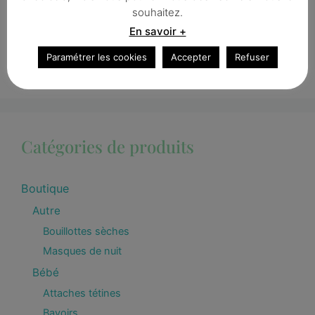
Recherche
souhaitez.
En savoir +
Paramétrer les cookies
Accepter
Refuser
Catégories de produits
Boutique
Autre
Bouillottes sèches
Masques de nuit
Bébé
Attaches tétines
Bavoirs