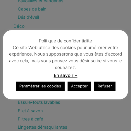
Bavouilles et bandanas
Capes de bain
Dés d'éveil
Déco
Fanions & guirlandes
Politique de confidentialité
Enfant
Ce site Web utilise des cookies pour améliorer votre
Divers
expérience. Nous supposerons que vous êtes d'accord
Trousses
avec cela, mais vous pouvez vous désinscrire si vous le
souhaitez.
Zéro déchet / BIO
En savoir +
Bee Wrap
Couvercles écologiques
Paramétrer les cookies
Accepter
Refuser
Eponges
Essuie-touts lavables
Filet à savon
Filtres à café
Lingettes démaquillantes