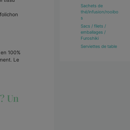
i tissu
Sachets de
thé/infusion/rooibo
folichon
s
Sacs / filets /
emballages /
Furoshiki
Serviettes de table
é en 100%
ement.
Le
 ? Un