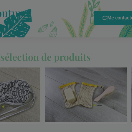
outure
Me contacte
sélection de produits