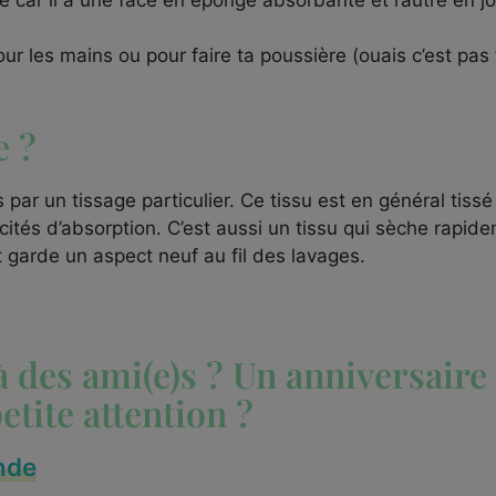
 car il a une face en éponge absorbante et l’autre en jol
r les mains ou pour faire ta poussière (ouais c’est pas 
e ?
par un tissage particulier. Ce tissu est en général tiss
ités d’absorption. C’est aussi un tissu qui sèche rapid
t garde un aspect neuf au fil des lavages.
à des ami(e)s ? Un anniversaire
tite attention ?
nde