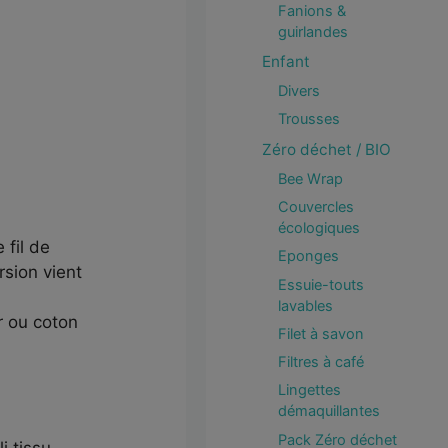
Fanions &
guirlandes
Enfant
Divers
Trousses
Zéro déchet / BIO
Bee Wrap
Couvercles
écologiques
 fil de
Eponges
rsion vient
Essuie-touts
lavables
r ou coton
Filet à savon
Filtres à café
Lingettes
démaquillantes
Pack Zéro déchet