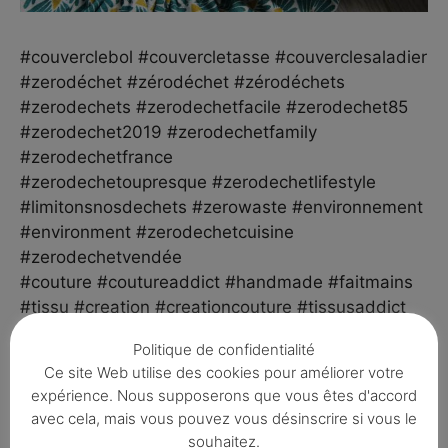
#couverclebol #couvercletasse #couverclesaladier
#zerodéchet #zérodéchet #zérodéchets
#zerodechets #zerodechetfacile #zerodechet85
#zerodechet2019 #zerodechetfamily
#zerodechetfrance
#zerodechetoupresque #zerodechetlifestyle
#limitonsnosdechets #zerowaste #environnement
#environment #zerodechetcuisine
#zerodechetvendée
#couture #coutureaddict #handmade #faitmains
#tissu #creation #creationcouture #tissusaddict
#vivremieux #ecologique #reutilisable #écologie
Politique de confidentialité
#pensonsautrement #penserautrement
Ce site Web utilise des cookies pour améliorer votre
#vivonsmieux #vivremieux
expérience. Nous supposerons que vous êtes d'accord
#zerodechetenvironnement
avec cela, mais vous pouvez vous désinscrire si vous le
#lezerodechet #modezerodechet
souhaitez.