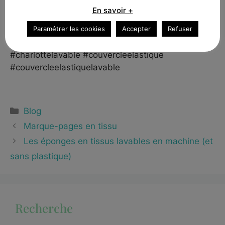
#produitcuisine #charlottes #couvercleecologique
En savoir +
#couverclescologiques #couverclelavable
#couvercleslavables
Paramétrer les cookies
Accepter
Refuser
#couverclesecologiqueslavables
#charlottelavable #couvercleelastique
#couvercleelastiquelavable
Blog
Marque-pages en tissu
Les éponges en tissus lavables en machine (et
sans plastique)
Recherche