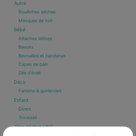
Autre
Bouillottes sèches
Masques de nuit
Bébé
Attaches tétines
Bavoirs
Bavouilles et bandanas
Capes de bain
Dés d'éveil
Déco
Fanions & guirlandes
Enfant
Divers
Trousses
Zéro déchet / BIO
Bee Wrap