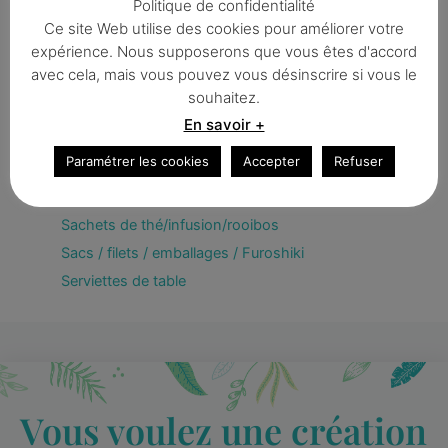
Politique de confidentialité
Couvercles écologiques
Ce site Web utilise des cookies pour améliorer votre
expérience. Nous supposerons que vous êtes d'accord
Eponges
avec cela, mais vous pouvez vous désinscrire si vous le
Essuie-touts lavables
souhaitez.
Filet à savon
En savoir +
Filtres à café
Paramétrer les cookies
Accepter
Refuser
Lingettes démaquillantes
Pack Zéro déchet
Sachets de thé/infusion/rooibos
Sacs / filets / emballages / Furoshiki
Serviettes de table
Vous voulez une création